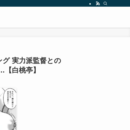
グ 実力派監督との
…【白桃亭】