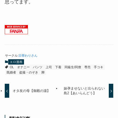
思ってます。
サークル
:
日替わりさん
エロ漫画
OL
オナニー
パンツ
上司
下着
同級生/同僚
専売
手コキ
既婚者
盗撮・のぞき
脚
妹孕ませないと出られない
オタ友の母【御殿の湯】
島2【あいらんどう】