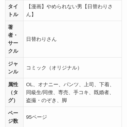
タイ
【漫画】やめられない男【日替わりさ
トル
ん】
著
者・
日替わりさん
サー
クル
ジャ
コミック（オリジナル）
ンル
属性
OL、オナニー、パンツ、上司、下着、
（タ
同級生/同僚、専売、手コキ、既婚者、
グ）
盗撮・のぞき、脚
ペー
95ページ
ジ数