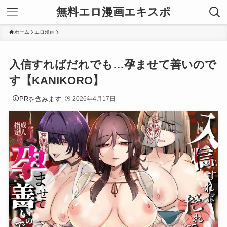
無料エロ漫画エキスポ
ホーム
エロ漫画
入信すればだれでも…孕ませて善いので
す【KANIKORO】
PRを含みます
2026年4月17日