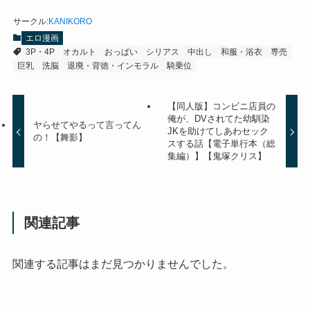
サークル
:
KANIKORO
エロ漫画
3P・4P
オカルト
おっぱい
シリアス
中出し
和服・浴衣
専売
巨乳
洗脳
退廃・背徳・インモラル
騎乗位
【同人版】コンビニ店員の
俺が、DVされてた幼馴染
ヤらせてやるって言ってん
JKを助けてしあわセック
の！【舞影】
スする話【電子単行本（総
集編）】【鬼塚クリス】
関連記事
関連する記事はまだ見つかりませんでした。