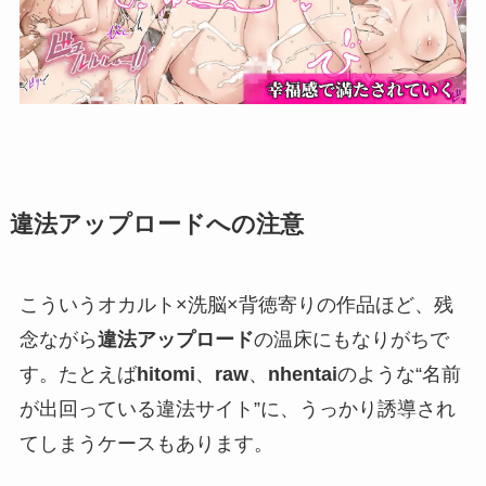
違法アップロードへの注意
こういうオカルト×洗脳×背徳寄りの作品ほど、残
念ながら
違法アップロード
の温床にもなりがちで
す。たとえば
hitomi
、
raw
、
nhentai
のような“名前
が出回っている違法サイト”に、うっかり誘導され
てしまうケースもあります。