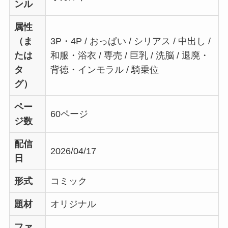
ンル
属性
（ま
3P・4P / おっぱい / シリアス / 中出し /
たは
和服・浴衣 / 専売 / 巨乳 / 洗脳 / 退廃・
タ
背徳・インモラル / 騎乗位
グ）
ペー
60ページ
ジ数
配信
2026/04/17
日
形式
コミック
題材
オリジナル
ファ