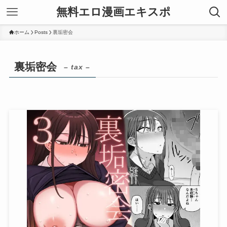
無料エロ漫画エキスポ
ホーム
Posts
裏垢密会
裏垢密会
– tax –