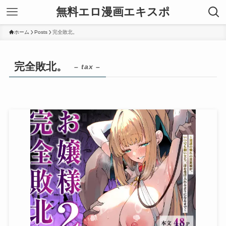
無料エロ漫画エキスポ
ホーム
Posts
完全敗北。
完全敗北。
– tax –