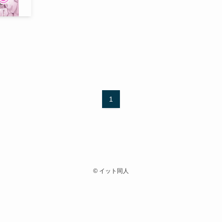
】
1
©
イット同人