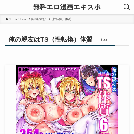
無料エロ漫画エキスポ
ホーム
Posts
俺の親友はTS（性転換）体質
俺の親友はTS（性転換）体質
– tax –