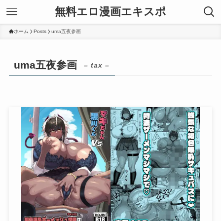
無料エロ漫画エキスポ
ホーム
Posts
uma五夜参画
uma五夜参画
– tax –