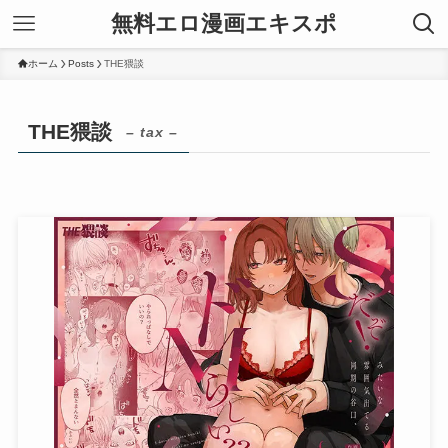
無料エロ漫画エキスポ
ホーム
Posts
THE猥談
THE猥談
– tax –