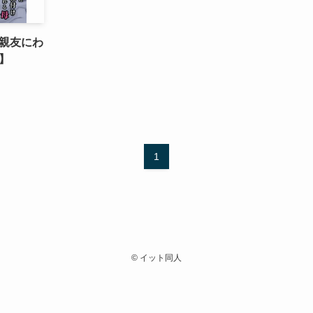
親友にわ
】
1
©
イット同人