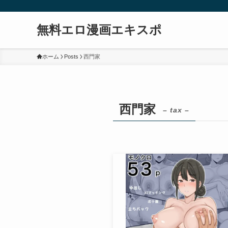
無料エロ漫画エキスポ
ホーム
Posts
西門家
西門家
– tax –