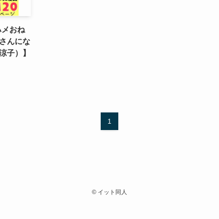
ハメおね
さんにな
涼子）】
1
©
イット同人