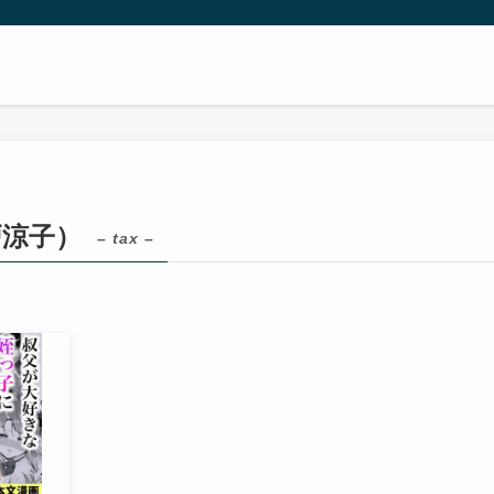
戸涼子）
– tax –