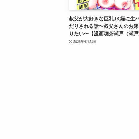
叔父が大好きな巨乳JK姪に生
だりされる話〜叔父さんのお嫁
りたい〜【漫画喫茶瀬戸（瀬戸
2026年4月21日