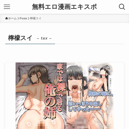
無料エロ漫画エキスポ
ホーム
Posts
檸檬スイ
檸檬スイ
– tax –