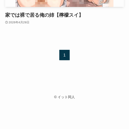
家では裸で居る俺の姉【檸檬スイ】
2026年4月29日
1
©
イット同人