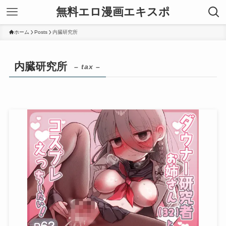
無料エロ漫画エキスポ
ホーム
Posts
内臓研究所
内臓研究所
– tax –