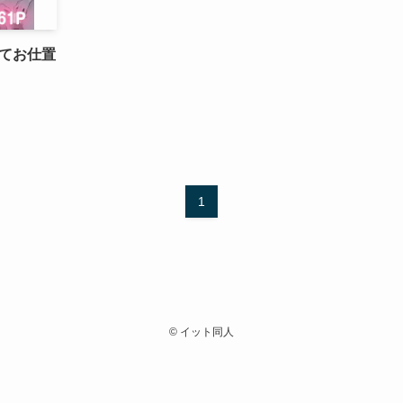
てお仕置
1
©
イット同人