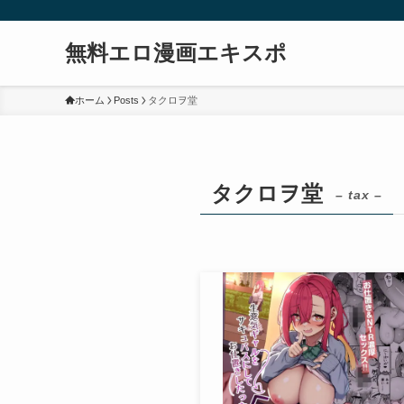
無料エロ漫画エキスポ
ホーム
Posts
タクロヲ堂
タクロヲ堂
– tax –