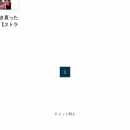
き直った
【ストラ
1
©
イット同人