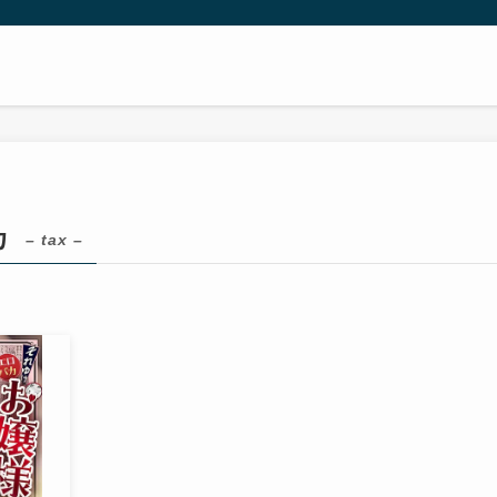
カ
– tax –