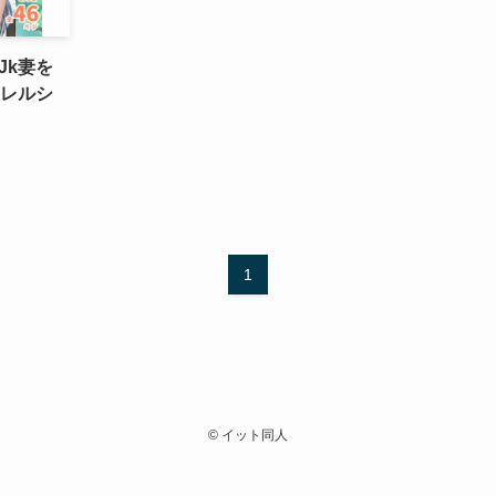
Jk妻を
キレルシ
1
©
イット同人