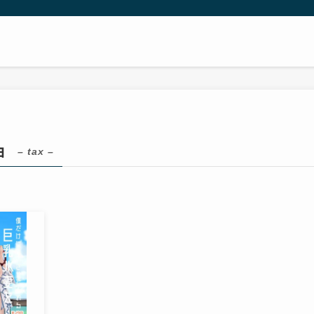
ョ
– tax –