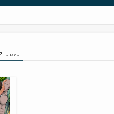
ア
– tax –