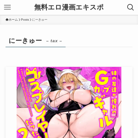
無料エロ漫画エキスポ
ホーム
Posts
にーきゅー
にーきゅー
– tax –