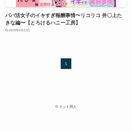
パパ活女子のイキすぎ報酬事情〜リコリコ 井〇上た
きな編〜【とろけるハニー工房】
2026年4月22日
1
©
イット同人