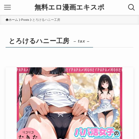
無料エロ漫画エキスポ
ホーム
Posts
とろけるハニー工房
とろけるハニー工房
– tax –